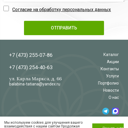
Согласие на обработку персональных данных
+7 (473)
255-07-86
Каталог
Акции
+7 (473)
254-40-63
Контакты
Услуги
ул. Карла Маркса, д. 66
Портфолио
balabina-tatiana@yandex.ru
Новости
О нас
Мы используем cookies для улучшения вашего
© 2026
Салон-магазин
взаимодействия с нашим сайтом Продолжая
«Флёр»
Обработка и защита персональных данных